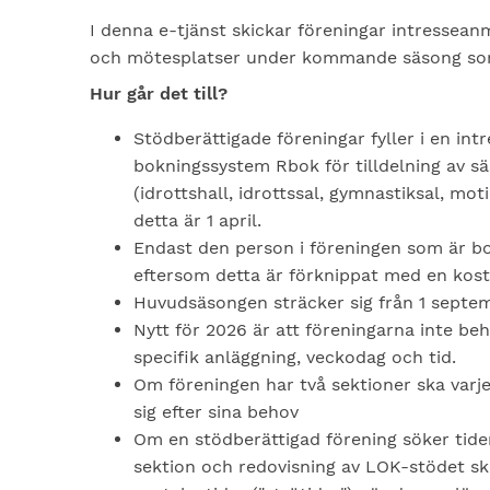
I denna e-tjänst skickar föreningar intressean
och mötesplatser under kommande säsong som 
Hur går det till?
Stödberättigade föreningar fyller i en 
bokningssystem Rbok för tilldelning av s
(idrottshall, idrottssal, gymnastiksal, mo
detta är 1 april.
Endast den person i föreningen som är b
eftersom detta är förknippat med en kos
Huvudsäsongen sträcker sig från 1 septembe
Nytt för 2026 är att föreningarna inte b
specifik anläggning, veckodag och tid.
Om föreningen har två sektioner ska varje
sig efter sina behov
Om en stödberättigad förening söker tider
sektion och redovisning av LOK-stödet ska