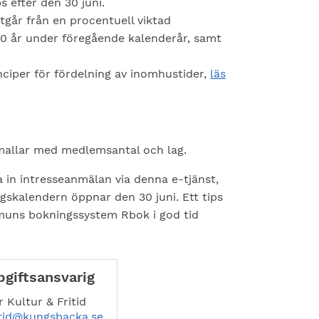
s efter den 30 juni.
tgår från en procentuell viktad
0 år under föregående kalenderår, samt
nciper för fördelning av inomhustider,
läs
.
 mallar med medlemsantal och lag.
a in intresseanmälan via denna e-tjänst,
ngskalendern öppnar den 30 juni. Ett tips
muns bokningssystem Rbok i god tid
giftsansvarig
Kultur & Fritid
itid@kungsbacka.se