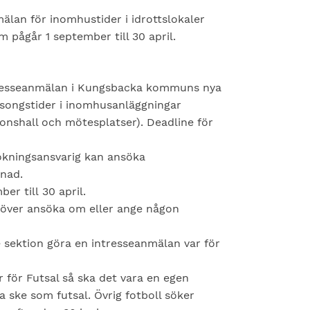
mälan för inomhustider i idrottslokaler
pågår 1 september till 30 april.
intresseanmälan i Kungsbacka kommuns nya
äsongstider i inomhusanläggningar
tionshall och mötesplatser). Deadline för
okningsansvarig kan ansöka
tnad.
r till 30 april.
ehöver ansöka om eller ange någon
 sektion göra en intresseanmälan var för
 för Futsal så ska det vara en egen
 ske som futsal. Övrig fotboll söker