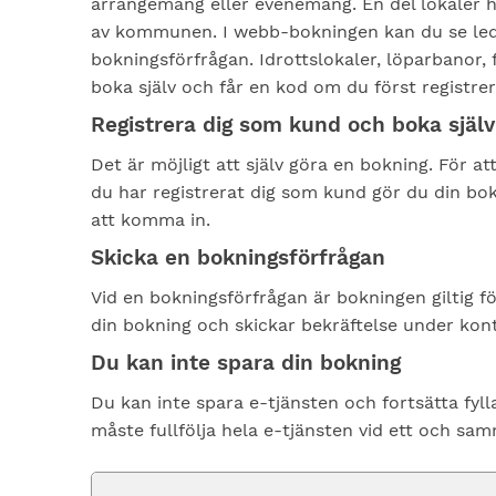
arrangemang eller evenemang. En del lokaler h
av kommunen. I webb-bokningen kan du se ledi
bokningsförfrågan. Idrottslokaler, löparbanor, 
boka själv och får en kod om du först registre
Registrera dig som kund och boka själv
Det är möjligt att själv göra en bokning. För at
du har registrerat dig som kund gör du din bo
att komma in.
Skicka en bokningsförfrågan
Vid en bokningsförfrågan är bokningen giltig fö
din bokning och skickar bekräftelse under kont
Du kan inte spara din bokning
Du kan inte spara e-tjänsten och fortsätta fylla 
måste fullfölja hela e-tjänsten vid ett och samm