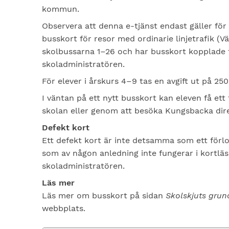
kommun.
Observera att denna e-tjänst endast gäller för
busskort för resor med ordinarie linjetrafik (V
skolbussarna 1–26 och har busskort kopplade ti
skoladministratören.
För elever i årskurs 4–9 tas en avgift ut på 250
I väntan på ett nytt busskort kan eleven få ett 
skolan eller genom att besöka Kungsbacka d
Defekt kort
Ett defekt kort är inte detsamma som ett förlo
som av någon anledning inte fungerar i kortläs
skoladministratören.
Läs mer
Läs mer om busskort på sidan
Skolskjuts grun
webbplats.