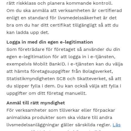
rätt riskklass och planera kommande kontroll.
Om du ska anmäla att verksamheten är certifierad
enligt en standard för livsmedelssäkerhet är det
bra om du har ditt certifikat tillgängligt så att du
kan ladda upp det.​
Logga in med din egen e-legitimation
Som företrädare för företaget så använder du din
egen e-legitimation för att logga in i e-tjänsten,
exempelvis Mobilt BankID. I e-tjänsten kan du välja
att hämta företagsuppgifter från Bolagsverket,
Statistikmyndigheten SCB och Skatteverket, så att
du slipper fylla i dem. Du kan också välja att fylla i
uppgifter om ditt företag manuellt.
Anmäl till rätt myndighet
För verksamheter som tillverkar eller förpackar
animaliska produkter som ska vidare till andra
livsmedelsanläggningar gäller särskilda regler.
Läs